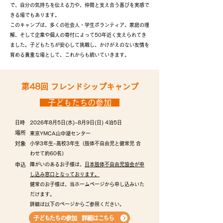
で、自分の気持ちを伝える力や、仲間と支え合う喜びを実感で
きる場でもあります。
このキャンプは、多くの社会人・学生ボランティア、家庭の理
解、そして企業や個人の寄付によって50年近く支えられてき
ました。子どもたちが安心して挑戦し、かけがえのない友情を
育める貴重な場として、これからも続いていきます
​。​
第48回 フレンドシップキャンプ
子どもたちの参加
日時
2026年8月5日(水)~8月9日(日) 4泊5日​
場所​​
東京YMCA山中湖センター​​
​対象​
​小学3年生~高校3年生（肢体不自由児と健常児 合
わせて約60名）​
​申込
障がいのあるお子様は、
日本肢体不自由児協会が申
し込み窓口となっております。
健常のお子様は、当ホームページから申し込みいた
だけます。
​詳細は以下のページからご参照ください。
子どもたちの参加 詳細はこちら