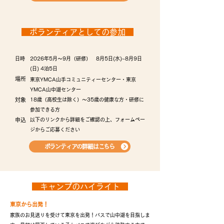
ボランティアとしての参加
日時
2026年5月〜9月（研修） 8月5日(水)~8月9日
(日) 4泊5日​
場所​​
東京YMCA山手コミュニティーセンター・東京
YMCA山中湖センター​​
​対象​
18歳（高校生は除く）〜35歳の健康な方・研修に
参加できる方
​申込
以下のリンクから詳細をご確認の上、フォームペー
ジからご応募ください
ボランティアの詳細はこちら
キャンプのハイライト
​東京から出発！
家族のお見送りを受けて東京を出発！バスで山中湖を目指しま