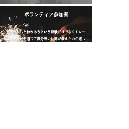
​ボランティア参加者
子どもたちと触れあう
という経験だけでなく
トレー
ニングなどを通じて
異分野の仲間が増えたのが
嬉し
かったです。
ボランティアは
初めてでしたが
トレー
ニング（研修）が
あったことで
安心して参加できま
した。
詳しく読む
​保護者
家庭でも学校でもない”第３の場所”で育まれる新し
い友達とのつながりは、子どもたちにとってかけが
えのない財産です。
​親元を離れて集団生活を送ることで、生活力を身に